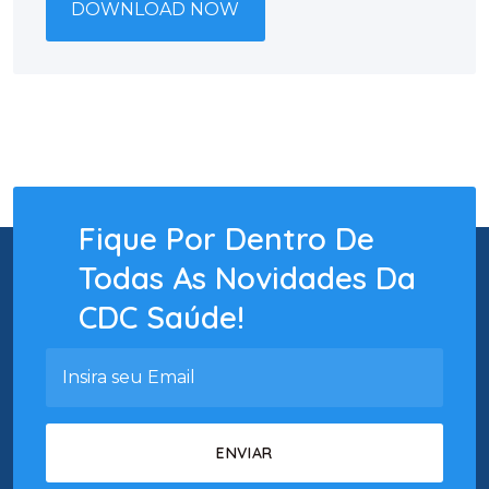
DOWNLOAD NOW
Fique Por Dentro De
Todas As Novidades Da
CDC Saúde!