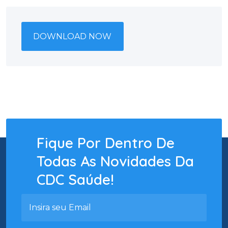
DOWNLOAD NOW
Fique Por Dentro De
Todas As Novidades Da
CDC Saúde!