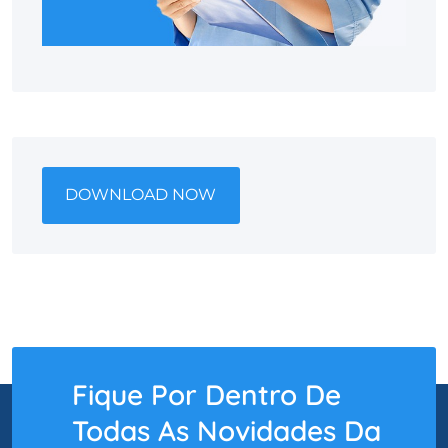
DOWNLOAD NOW
Fique Por Dentro De
Todas As Novidades Da