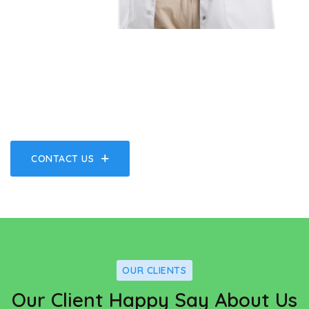
A Great Place Of Medical
Hospital Center & Health Care
CONTACT US
OUR CLIENTS
Our Client Happy Say About Us