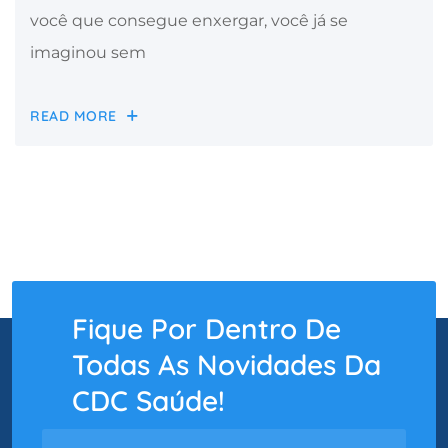
você que consegue enxergar, você já se
imaginou sem
READ MORE
Fique Por Dentro De
Todas As Novidades Da
CDC Saúde!